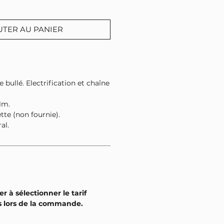
UTER AU PANIER
 bullé. Electrification et chaîne
1m.
te (non fournie).
ral.
er à sélectionner le tarif
s lors de la commande.