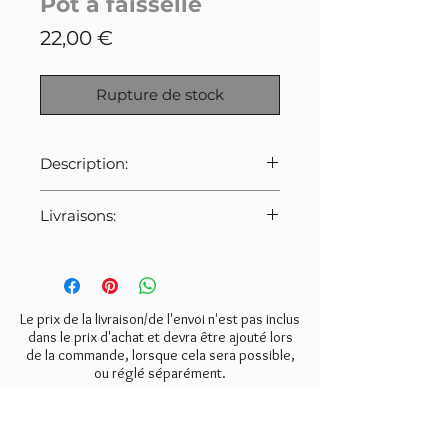
Pot à faisselle
Prix
22,00 €
Rupture de stock
Description:
Ancien pot à faisselle en terre
Livraisons:
émaillée.
Très bon état.
Pour cet article:
Merci de bien veiller à
Dimensions hauteur 8,5cm,
sélectionner le tarif indiqué ci-
largeur 10,5cm
dessous lors de la commande.
Le prix de la livraison/de l'envoi n'est pas inclus
- Mondial Relay:
6€
dans le prix d'achat et devra être ajouté lors
de la commande, lorsque cela sera possible,
- Colissimo:
8€
ou réglé séparément.
- Retrait gratuit à l'atelier
(Valmondois 95).
NEWSLETTER