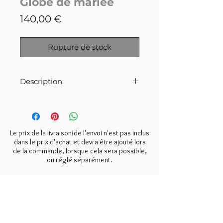
Globe de mariée
Prix
140,00 €
Rupture de stock
Description:
Ancien globe de mariée de la fin
du 19ème siècle avec son socle
d'origine en bois posé sur ses 4
pieds en forme de toupie.
Le prix de la livraison/de l'envoi n'est pas inclus
Verrine en verre soufflé très fin.
dans le prix d'achat et devra être ajouté lors
de la commande, lorsque cela sera possible,
ou réglé séparément.
Overseas buyers are welcome. We
are happy to discuss shipping
requirements prior to purchase.
NEWSLETTER