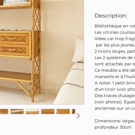
Description:
Bibliothèque en rot
Les vitrines coulis
ôtées car trop frag
par les plus jeunes
2 tiroirs larges, pa
Les 2 systèmes de 
sont attachés par d
Ce meuble a été d
marseille et à l'hui
A noter: 1 petit br
d'un tiroir (voir pho
Des traces d'usage 
(voir photos). Ega
anciennes sur un co
Dimensions: large
profondeur 30cm