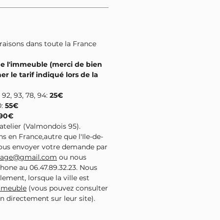
ivraisons dans toute la France
de l'immeuble (merci de bien
er le tarif indiqué lors de la
 92, 93, 78, 94:
25€
0:
55€
90€
l'atelier (Valmondois 95).
ns en France,autre que l'Ile-de-
nous envoyer votre demande par
ntage@gmail.com
ou nous
phone au 06.47.89.32.23. Nous
lement, lorsque la ville est
imeuble
(vous pouvez consulter
son directement sur leur site).