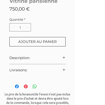
Vitrine parisienne
Prix
750,00 €
Quantité
*
AJOUTER AU PANIER
Description:
Ancienne armoire parisienne
Livraisons:
vitrée, lessivée et légèrement
décapée. Bois propre et sain.
Pour cet article
:
4 étagères amovibles.
Livraison au pied de l'immeuble
Entièrement démontable (4 vis)
ou pas de porte. Les frais de
en 7 parties (fond, 2 côtés,
livraison pour cet article seront
Le prix de la livraison/de l'envoi n'est pas inclus
plancher, chapeau et 2 portes
à régler directement au
dans le prix d'achat et devra être ajouté lors
vitrées).
de la commande, lorsque cela sera possible,
transporteur: