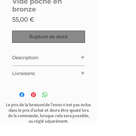
Vide poche en
bronze
Prix
55,00 €
Rupture de stock
Description:
Ancien vide poche en bronze,
Livraisons:
belle patine.
Pour cet article:
Dimenions: environ 19x14cm
Merci de bien veiller à
sélectionner le tarif indiqué ci-
dessous lors de la commande.
Le prix de la livraison/de l'envoi n'est pas inclus
- Mondial Relay:
6€
dans le prix d'achat et devra être ajouté lors
de la commande, lorsque cela sera possible,
- Colissimo:
8€
ou réglé séparément.
- Retrait gratuit à l'atelier
(Valmondois 95).