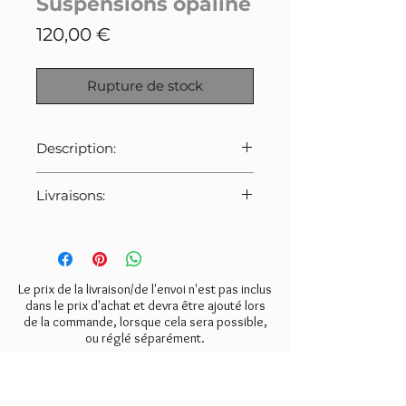
Suspensions opaline
Prix
120,00 €
Rupture de stock
Description:
Trio de suspensions en opaline.
Livraisons:
Cablâge neuf.
Douille d'origine. Ampoule à
Pour cet article:
baïonnette (non fournie).
Merci de bien veiller à
Rosace en porcelaine ancienne.
sélectionner le tarif indiqué ci-
dessous lors de la commande.
Le prix de la livraison/de l'envoi n'est pas inclus
Possibilité d'acquerir les
- Mondial Relay:
5€
dans le prix d'achat et devra être ajouté lors
suspensions
de la commande, lorsque cela sera possible,
- Colissimo:
10€
individuellement. Prix unitaire:
ou réglé séparément.
- Retrait gratuit à l'atelier
49€ (me contacter
ici
).
(Valmondois 95).
NEWSLETTER