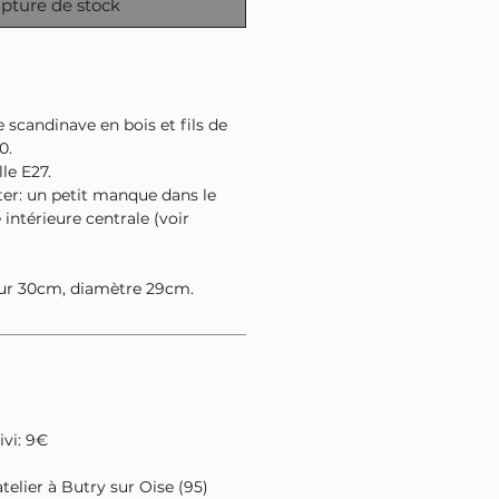
pture de stock
 scandinave en bois et fils de
0.
le E27.
ter: un petit manque dans le
 intérieure centrale (voir
ur 30cm, diamètre 29cm.
ivi: 9€
'atelier à Butry sur Oise (95)