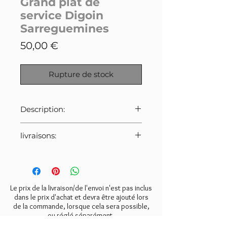
Grand plat de
service Digoin
Sarreguemines
Prix
50,00 €
Rupture de stock
Description:
Grand plat de service de la
livraisons:
manufacture Digoin
Sarreguemines. Elégante forme
Pour cet article:
de coque de bateau.
Merci de bien veiller à
Bon état, quelques traces d'usage
sélectionner le tarif indiqué ci-
(voir photos).
dessous lors de la commande.
Le prix de la livraison/de l'envoi n'est pas inclus
- Collissimo:
8€
dans le prix d'achat et devra être ajouté lors
Dimensions: longueur 84cm,
de la commande, lorsque cela sera possible,
- Mondial Relay:
5€
largeur 30cm.
ou réglé séparément.
- Retrait gratuit à l'atelier