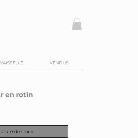
VAISSELLE
VENDUS
r en rotin
pture de stock