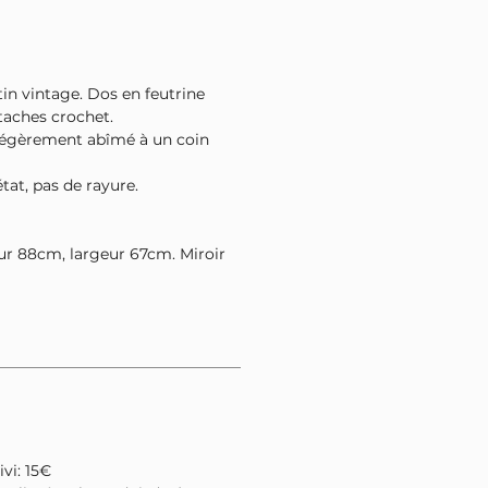
in vintage. Dos en feutrine
taches crochet.
 légèrement abîmé à un coin
tat, pas de rayure.
r 88cm, largeur 67cm. Miroir
ivi: 15€