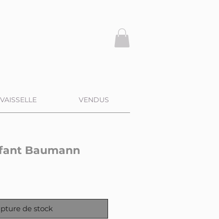
VAISSELLE
VENDUS
nfant Baumann
pture de stock