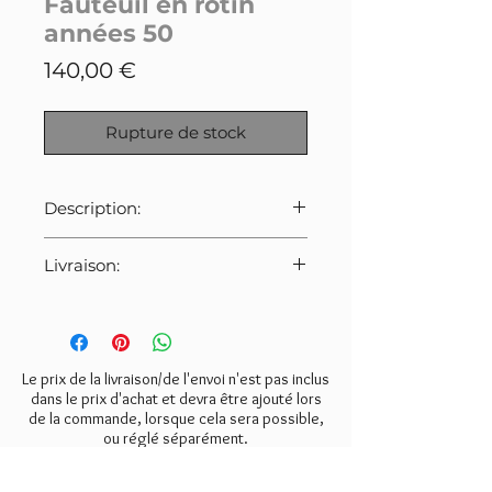
Fauteuil en rotin
années 50
Prix
140,00 €
Rupture de stock
Description:
Fauteuil en rotin des années 50.
Livraison:
Très bon état.
Soigneusement nettoyé à l'atelier.
Pour cet article:
- livraison Paris, 95, 92, 93, 78,
Dimensions: largeur 65cm,
94: 20€
profondeur 70cm, hauteur 108cm,
- livraison 91, 77: 30€
Le prix de la livraison/de l'envoi n'est pas inclus
hauteur de l'assise 37cm.
- livraison 02, 80, 60: 45€
dans le prix d'achat et devra être ajouté lors
dimensions de l'assise
de la commande, lorsque cela sera possible,
- livraison Bordeaux: 70€
44cm/42cm.
ou réglé séparément.
- retrait gratuit à l'atelier à Butry
sur Oise (95)
Pour les autres destinations,