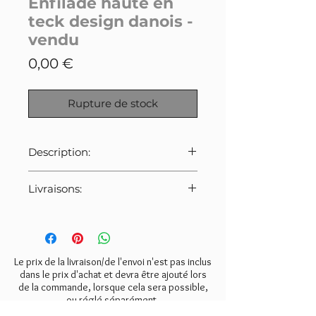
Enfilade haute en
teck design danois -
vendu
Prix
0,00 €
Rupture de stock
Description:
Enfilade haute en teck. Très belle
Livraisons:
manufacture des années
60 d'inspiration danoise. Beau
Pour cet article
(livraison au pied
design des poignées. 4 portes
de l'immeuble)
:
coulissantes en partie haute, 6
- livraison Paris, 95, 92, 93, 78, 94:
tiroirs tapissés de feutrine verte
150€
Le prix de la livraison/de l'envoi n'est pas inclus
en partie basse (présence de
- retrait gratuit à l'atelier à
dans le prix d'achat et devra être ajouté lors
tâches d'encre sur 2 d'entre
de la commande, lorsque cela sera possible,
Valmondois (95)
eux) ainsi qu'un espace de
ou réglé séparément.
rangement 1 étagère. Viennent