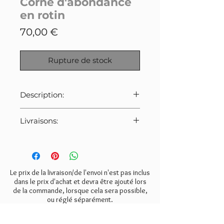
Corne d'abondance
en rotin
Prix
70,00 €
Rupture de stock
Description:
Ancienne grande corne
Livraisons:
d'abondance en rotin datant des
années 50/60.
Pour cet article:
Bon état de conservation.
Merci de bien veiller à
sélectionner le tarif indiqué ci-
Dimensions: longueur 50cm,
dessous lors de la commande.
Le prix de la livraison/de l'envoi n'est pas inclus
largeur 32cm
- Mondial Relay:
6€
dans le prix d'achat et devra être ajouté lors
de la commande, lorsque cela sera possible,
- Colissimo:
8€
ou réglé séparément.
- Retrait gratuit à l'atelier
(Valmondois 95).