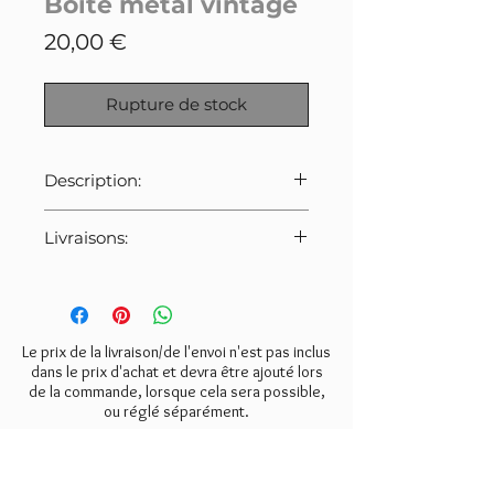
Boite metal vintage
Prix
20,00 €
Rupture de stock
Description:
Petite boîte en métal vintage.
Livraisons:
Décor oranges et feuillage sur
fond bleu.
Pour cet article:
Très bel effet déco. Intérieur
- Colissimo avec suivi: 10€
propre. Pas de clé.
- Mondial Relay: 8€
- retrait gratuit à l'atelier à
Le prix de la livraison/de l'envoi n'est pas inclus
Dimensions: largeur 22cm,
Valmondois (95)
dans le prix d'achat et devra être ajouté lors
profondeur 14cm, hauteur 8,5cm.
de la commande, lorsque cela sera possible,
ou réglé séparément.
NEWSLETTER