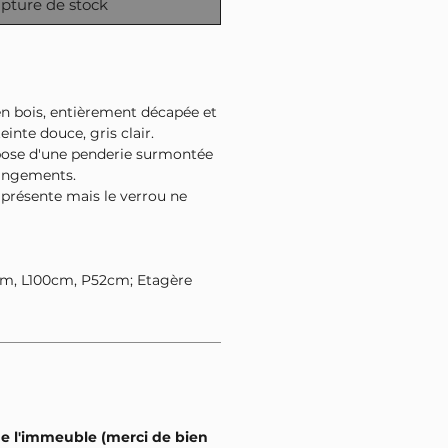
pture de stock
n bois, entièrement décapée et
einte douce, gris clair.
pose d'une penderie surmontée
rangements.
t présente mais le verrou ne
m, L100cm, P52cm; Etagère
de l'immeuble (merci de bien