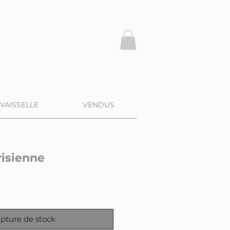
VAISSELLE
VENDUS
risienne
pture de stock