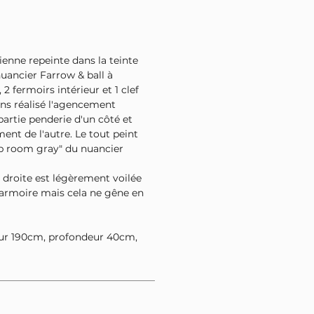
ienne repeinte dans la teinte
uancier Farrow & ball à
, 2 fermoirs intérieur et 1 clef
ons réalisé l'agencement
partie penderie d'un côté et
nt de l'autre. Le tout peint
mp room gray" du nuancier
e droite est légèrement voilée
e armoire mais cela ne gêne en
ur 190cm, profondeur 40cm,