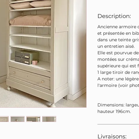
Description:
Ancienne armoire d
et présentée en bi
dans une teinte gr
un entretien aisé.
Elle est pourvue d
montées sur crémail
supérieure qui est 
1 large tiroir de r
A noter: une légère
l'armoire (voir phot
Dimensions: large
hauteur 196cm.
Livraisons: