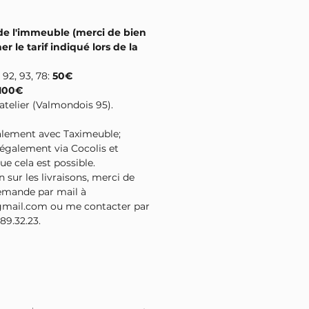
 de l'immeuble (merci de bien
er le tarif indiqué lors de la
 92, 93, 78:
50€
100€
l'atelier (Valmondois 95).
palement avec Taximeuble;
 également via Cocolis et
ue cela est possible.
 sur les livraisons, merci de
emande par mail à
gmail.com ou me contacter par
89.32.23.