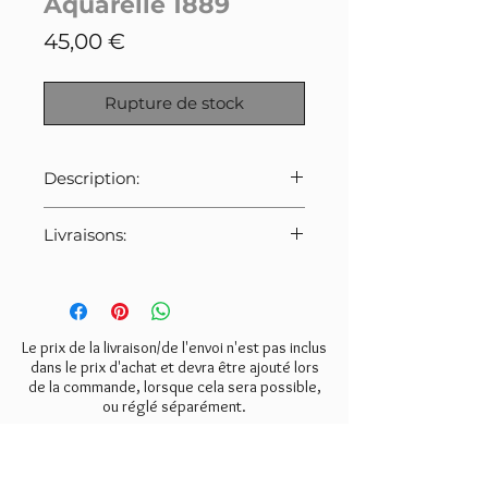
Aquarelle 1889
Prix
45,00 €
Rupture de stock
Description:
Aquarelle sous cadre signée et
Livraisons:
datée du 14 février 1889.
Dimensions: 30x24cm
Pour cet article:
Merci de bien veiller à
sélectionner le tarif indiqué ci-
dessous lors de la commande.
Le prix de la livraison/de l'envoi n'est pas inclus
- Mondial Relay:
6€
dans le prix d'achat et devra être ajouté lors
de la commande, lorsque cela sera possible,
- Colissimo:
8€
ou réglé séparément.
- Retrait gratuit à l'atelier
(Valmondois 95).
NEWSLETTER