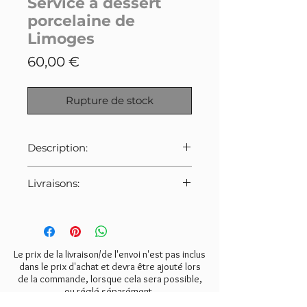
Service à dessert
porcelaine de
Limoges
Prix
60,00 €
Rupture de stock
Description:
Ancien service à dessert/entremet
Livraisons:
en porcelaine de Limoges,
comprenant:
Pour cet article:
- 8 assiettes à dessert
Merci de bien veiller à
- 1 plat de service
sélectionner le tarif indiqué ci-
- 1 plat à fruits
dessous lors de la commande.
Le prix de la livraison/de l'envoi n'est pas inclus
- 1 cuillère de service
- Mondial Relay:
6€
dans le prix d'achat et devra être ajouté lors
de la commande, lorsque cela sera possible,
- Colissimo:
8€
Très bon état général, pas de
ou réglé séparément.
- Retrait gratuit à l'atelier
casse, pas de fêle.