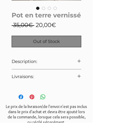
Pot en terre vernissé
Regular
Sale
 35,00€ 
20,00€
Price
Price
Out of Stock
Description:
Petit pichet/pot en terre vernissé.
Livraisons:
Marbrures bleues et vertes sur
fond jaune clair.
Pour cet article:
Bel état de conservation.
Merci de bien veiller à
Quelques légers éclats sur le
sélectionner le tarif indiqué ci-
rebord.
dessous lors de la commande.
Le prix de la livraison/de l'envoi n'est pas inclus
- Mondial Relay:
5€
dans le prix d'achat et devra être ajouté lors
Dimensions: H13cm, l10cm.
de la commande, lorsque cela sera possible,
- Colissimo:
8€
ou réglé séparément.
- Retrait gratuit à l'atelier
(Valmondois 95).