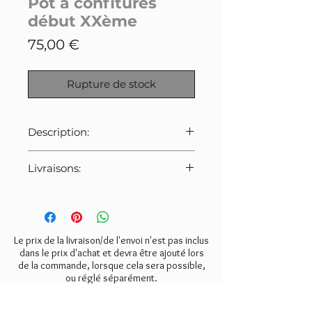
Pot à confitures
début XXème
Prix
75,00 €
Rupture de stock
Description:
Ancien pot à confitures Félix
Livraisons:
Potin en faïence vernissée, circa
1920.
Pour cet article:
Estampille présente sur le creux
Merci de bien veiller à
du socle.
sélectionner le tarif indiqué ci-
Très bel état de conservation
dessous lors de la commande.
Le prix de la livraison/de l'envoi n'est pas inclus
assez rare.
- Mondial Relay:
5€
dans le prix d'achat et devra être ajouté lors
A noter toutefois, un éclat sur
de la commande, lorsque cela sera possible,
- Colissimo:
8€
l'arrière (voir photo).
ou réglé séparément.
- Retrait gratuit à l'atelier
(Valmondois 95).
Dimensions: H13, 5. D9.