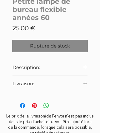
Petite lampe de
bureau flexible
années 60
Prix
25,00 €
Rupture de stock
Description:
Lampe de bureau vintage en tôle
Livraison:
et métal argenté datant des
années 60. Piétement articulé.
Pour cet article:
Bon état de conservation,
- Colissimo avec suivi: 10€
quelques traces d'usure sur le
- Mondial Relay: 8€
socle.
- retrait gratuit à l'atelier à Butry
Le prix de la livraison/de l'envoi n'est pas inclus
Ampoule à baïonnette.
sur Oise (95)
dans le prix d'achat et devra être ajouté lors
de la commande, lorsque cela sera possible,
Dimensions: hauteur 30cm,
ou réglé séparément.
diamètre du réflecteur 12cm.