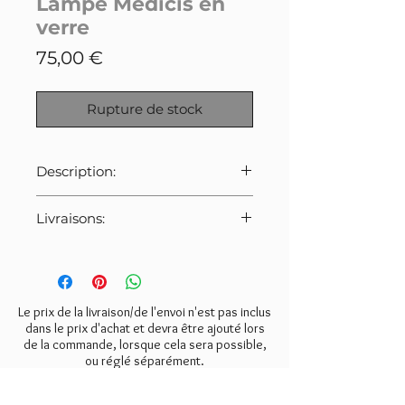
Lampe Médicis en
verre
Prix
75,00 €
Rupture de stock
Description:
Lampe Médicis en verre mat
Livraisons:
opalin jaune et blanc, verrerie de
Vianne (France).
Pour cet article:
Douille E27 pour ampoule à vis
Merci de bien veiller à
(non fournie).
sélectionner le tarif indiqué ci-
A noter: 1 très petit éclat sur le
dessous lors de la commande.
Le prix de la livraison/de l'envoi n'est pas inclus
rebord (voir photo).
- Mondial Relay:
6€
dans le prix d'achat et devra être ajouté lors
de la commande, lorsque cela sera possible,
- Colissimo:
8€
Dimensions: Hauteur de 25cm,
ou réglé séparément.
- Retrait gratuit à l'atelier
diamètre du col 18, 5 cm.
(Valmondois 95).