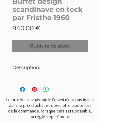
Buffet design
scandinave en teck
par Fristho 1960
Prix
940,00 €
Rupture de stock
Description:
Buffet/enfilade en teck éditée
par Fristho NV Franeker, "La
marque n°1 du mobilier nordique"
des années 50 & 60.
Le prix de la livraison/de l'envoi n'est pas inclus
dans le prix d'achat et devra être ajouté lors
de la commande, lorsque cela sera possible,
Cette enfilade est en très bon
ou réglé séparément.
état, quelques traces d'usage à
noter toutefois, notamment dans
les tiroirs.
NEWSLETTER