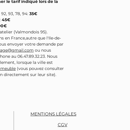
er le tarif indiqué lors de la
 92, 93, 78, 94:
35€
:
45€
90€
l'atelier (Valmondois 95).
ns en France,autre que l'Ile-de-
nous envoyer votre demande par
ntage@gmail.com
ou nous
phone au 06.47.89.32.23. Nous
lement, lorsque la ville est
imeuble
(vous pouvez consulter
son directement sur leur site).
MENTIONS LÉGALES
CGV