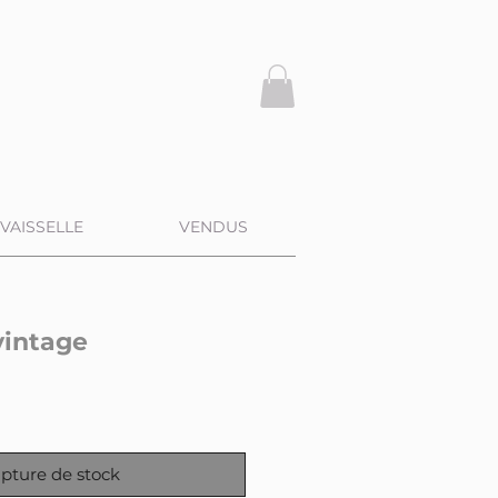
VAISSELLE
VENDUS
intage
pture de stock