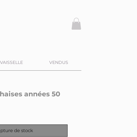
VAISSELLE
VENDUS
chaises années 50
pture de stock