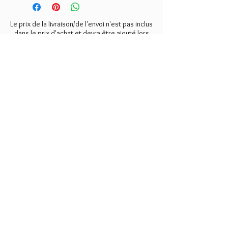
Le prix de la livraison/de l'envoi n'est pas inclus
dans le prix d'achat et devra être ajouté lors
de la commande, lorsque cela sera possible,
ou réglé séparément.
NEWSLETTER
inscription
DANS LA
MENTIONS LÉGALES
FAMILLE
CGV
LIVRAISONS