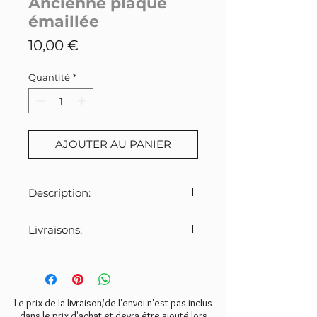
Ancienne plaque
émaillée
Prix
10,00 €
Quantité
*
AJOUTER AU PANIER
Description:
Ancienne petite plaque en émail,
Livraisons:
inscriptions noires sure fond
blanc.
Pour cet article:
Merci de bien veiller à
Dimensions: longueur 12cm
sélectionner le tarif indiqué ci-
dessous lors de la commande.
Le prix de la livraison/de l'envoi n'est pas inclus
- Lettre suivie:
5€
dans le prix d'achat et devra être ajouté lors