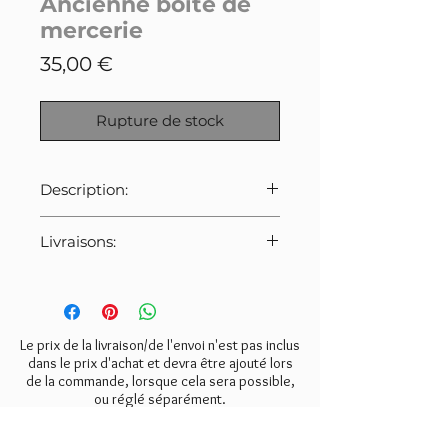
Ancienne boîte de
mercerie
Prix
35,00 €
Rupture de stock
Description:
Ancienne boîte de mercerie.
Livraisons:
Tissu fleuri d'origine.
Intérieur tissu fleuri nacré crème.
Pour cet article:
A noter: la boîte a été nettoyée
Merci de bien veiller à
mais reste dans son jus avec ses
sélectionner le tarif indiqué ci-
traces du temps (voir photos).
dessous lors de la commande.
Le prix de la livraison/de l'envoi n'est pas inclus
- Mondial Relay:
6€
dans le prix d'achat et devra être ajouté lors
de la commande, lorsque cela sera possible,
- Colissimo:
8€
Dimensions: 48,5cm x 32cm
ou réglé séparément.
- Retrait gratuit à l'atelier
hauteur 9cm.
(Valmondois 95).