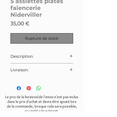
5 assiettes plates
faïencerie
Niderviller
Prix
35,00 €
Rupture de stock
Description:
Série de 5 assiettes plates de la
Livraison:
faïencerie Niderviller.
Modèle tulipe. Tulipes peintes à la
Pour cet article:
main.
Merci de bien veiller à
Bon état. Quelques traces
sélectionner le tarif indiqué ci-
d'usage; A noter: un petit éclat sur
dessous lors de la commande.
Le prix de la livraison/de l'envoi n'est pas inclus
le rebord d'une des assiettes.
- Collissimo:
10€
dans le prix d'achat et devra être ajouté lors
de la commande, lorsque cela sera possible,
- Mondial Relay:
8€
Diamètre 24,5cm.
ou réglé séparément.
- Retrait gratuit à l'atelier